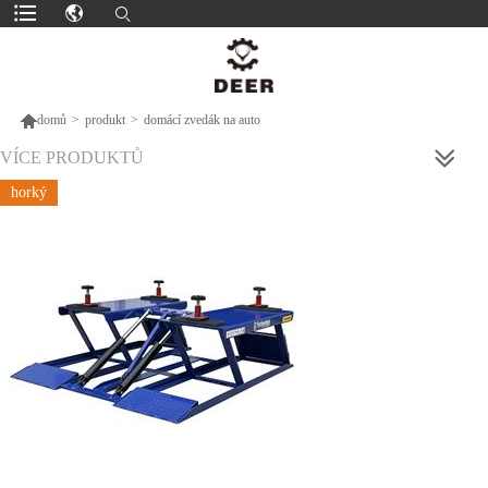

domů
>
produkt
>
domácí zvedák na auto
VÍCE PRODUKTŮ
horký