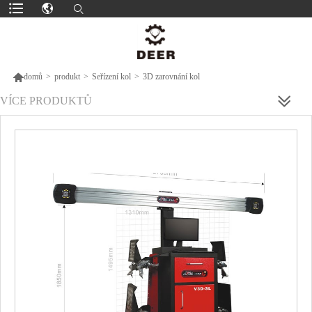

domů
>
produkt
>
Seřízení kol
>
3D zarovnání kol
VÍCE PRODUKTŮ