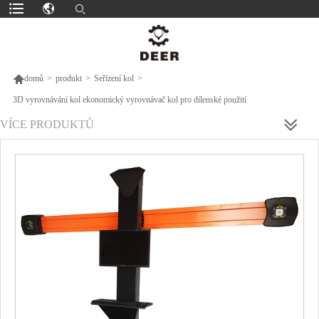

domů
>
produkt
>
Seřízení kol
>
3D vyrovnávání kol ekonomický vyrovnávač kol pro dílenské použití
VÍCE PRODUKTŮ